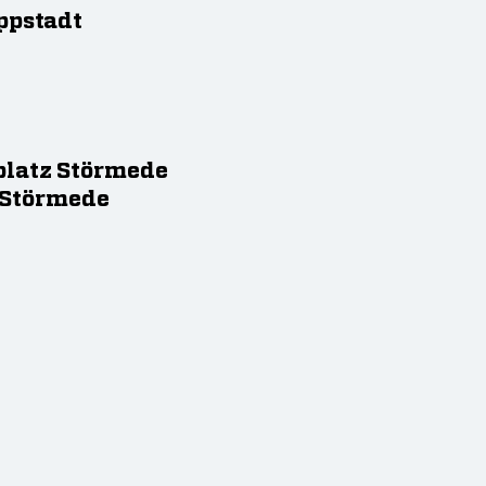
ppstadt
platz Störmede
z Störmede