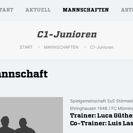
TART
AKTUELL
MANNSCHAFTEN
ABT
C1-Junioren
START
MANNSCHAFTEN
C1-Junioren
annschaft
Spielgemeinschaft SuS Störmede
Ehringhausen 1948 / FC Mönnin
Trainer: Luca Güthe
Co-Trainer: Luis La