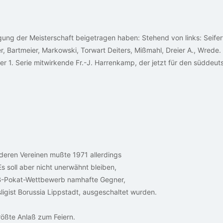
gung der Meisterschaft beigetragen haben: Stehend von links: Seifert I
, Bartmeier, Markowski, Torwart Deiters, Mißmahl, Dreier A., Wrede. 
 der 1. Serie mitwirkende Fr.-J. Harrenkamp, der jetzt für den südde
deren Vereinen mußte 1971 allerdings
Es soll aber nicht unerwähnt bleiben,
FB-Pokat-Wettbewerb namhafte Gegner,
ligist Borussia Lippstadt, ausgeschaltet wurden.
rößte Anlaß zum Feiern.