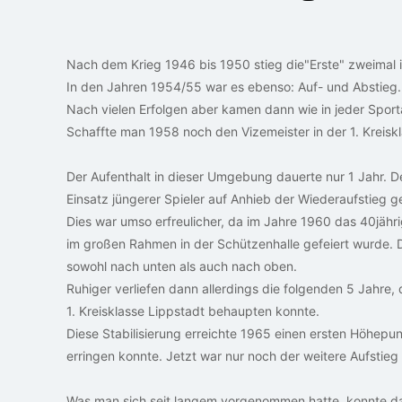
Nach dem Krieg 1946 bis 1950 stieg die"Erste" zweimal in
In den Jahren 1954/55 war es ebenso: Auf- und Abstieg.
Nach vielen Erfolgen aber kamen dann wie in jeder Spor
Schaffte man 1958 noch den Vizemeister in der 1. Kreisk
Der Aufenthalt in dieser Umgebung dauerte nur 1 Jahr.
Einsatz jüngerer Spieler auf Anhieb der Wiederaufstieg g
Dies war umso erfreulicher, da im Jahre 1960 das 40jähri
im großen Rahmen in der Schützenhalle gefeiert wurde.
sowohl nach unten als auch nach oben.
Ruhiger verliefen dann allerdings die folgenden 5 Jahre,
1. Kreisklasse Lippstadt behaupten konnte.
Diese Stabilisierung erreichte 1965 einen ersten Höhepu
erringen konnte. Jetzt war nur noch der weitere Aufstieg
Was man sich seit langem vorgenommen hatte, konnte da