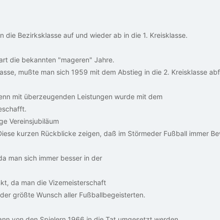
 die Bezirksklasse auf und wieder ab in die 1. Kreisklasse.
tart die bekannten "mageren" Jahre.
lasse, mußte man sich 1959 mit dem Abstieg in die 2. Kreisklasse abf
 Denn mit überzeugenden Leistungen wurde mit dem
eschafft.
ge Vereinsjubiläum
 Diese kurzen Rückblicke zeigen, daß im Störmeder Fußball immer B
 da man sich immer besser in der
nkt, da man die Vizemeisterschaft
 der größte Wunsch aller Fußballbegeisterten.
nn von den Spielern 1966 in die Tat umgesetzt werden.