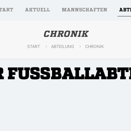
TART
AKTUELL
MANNSCHAFTEN
ABT
CHRONIK
START
ABTEILUNG
CHRONIK
R FUSSBALLABT