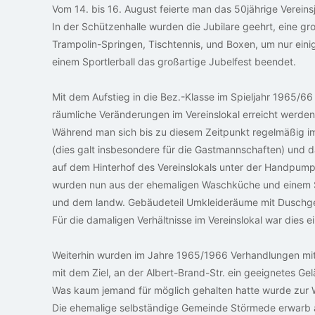
Vom 14. bis 16. August feierte man das 50jährige Vereins
In der Schützenhalle wurden die Jubilare geehrt, eine g
Trampolin-Springen, Tischtennis, und Boxen, um nur ein
einem Sportlerball das großartige Jubelfest beendet.
Mit dem Aufstieg in die Bez.-Klasse im Spieljahr 1965/6
räumliche Veränderungen im Vereinslokal erreicht werden
Während man sich bis zu diesem Zeitpunkt regelmäßig 
(dies galt insbesondere für die Gastmannschaften) und 
auf dem Hinterhof des Vereinslokals unter der Handpumpe
wurden nun aus der ehemaligen Waschküche und einem 
und dem landw. Gebäudeteil Umkleideräume mit Duschge
Für die damaligen Verhältnisse im Vereinslokal war dies ein
Weiterhin wurden im Jahre 1965/1966 Verhandlungen mi
mit dem Ziel, an der Albert-Brand-Str. ein geeignetes G
Was kaum jemand für möglich gehalten hatte wurde zur Wi
Die ehemalige selbständige Gemeinde Störmede erwarb a